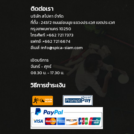
ติดต่อเรา
บริษัท สไปคา จำกัด
ที่ตั้ง : 243/2 ถนนอ่อนนุช แขวงประเวศ เขตประเวศ
กรุงเทพมหานคร 10250
โทรศัพท์ :+662 721 7373
แฟกซ์ :+662 721 6674
อีเมล์ :info@spica-siam.com
เปิดบริการ
จันทร์ - ศุกร์
08.30 น. - 17.30 น.
วิธีการชำระเงิน