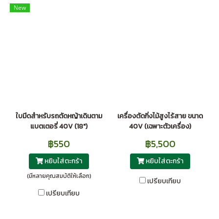
New
ใบมีดสำหรับรถตัดหญ้าเดินตาม
เครื่องตัดกิ่งไม้สูงไร้สาย ขนาด
แบตเตอรี่ 40V (18")
40V (เฉพาะตัวเครื่อง)
฿550
฿5,500
หยิบใส่ตะกร้า
หยิบใส่ตะกร้า
(มีหลายคุณสมบัติให้เลือก)
เปรียบเทียบ
เปรียบเทียบ