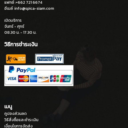
แฟกซ์ :+662 721 6674
อีเมล์ :info@spica-siam.com
เปิดบริการ
จันทร์ - ศุกร์
08.30 น. - 17.30 น.
วิธีการชำระเงิน
เมนู
คูปองส่วนลด
วิธีสั่งซื้อและชำระเงิน
เงื่อนไขการจัดส่ง