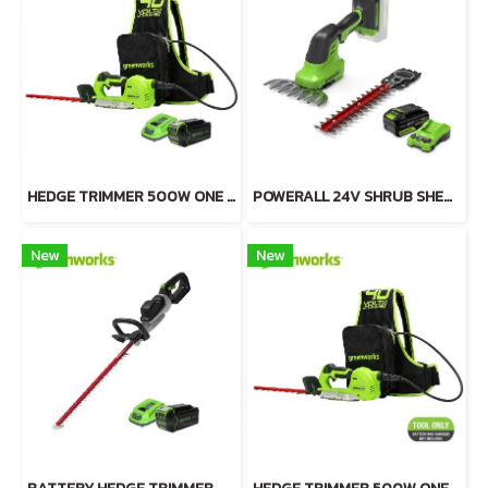
HEDGE TRIMMER 500W ONE HAND OPERATE 40V INCLUDING BATTERY AND CHARGER
POWERALL 24V SHRUB SHEAR 2-in-1 INCLUDING BATTERY(4AH) AND FAST CHARGER
New
New